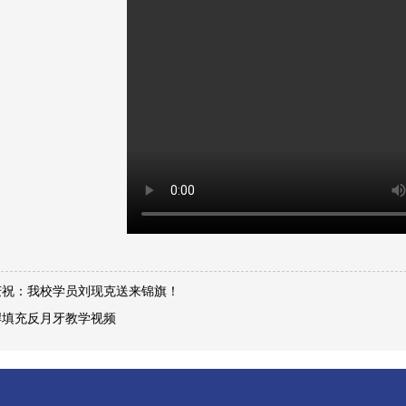
烈庆祝：我校学员刘现克送来锦旗！
把焊填充反月牙教学视频