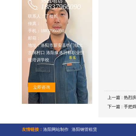
热线电话：
18837966090
联系人：丁校长
传真：
手机：18837966090
邮箱：
地址：洛阳市新安县铁门镇土
古洞村口 洛阳豫洛目标职业技
能培训学校
立即咨询
上一篇 : 热
下一篇 : 手
友情链接：
洛阳网站制作
洛阳钢管租赁