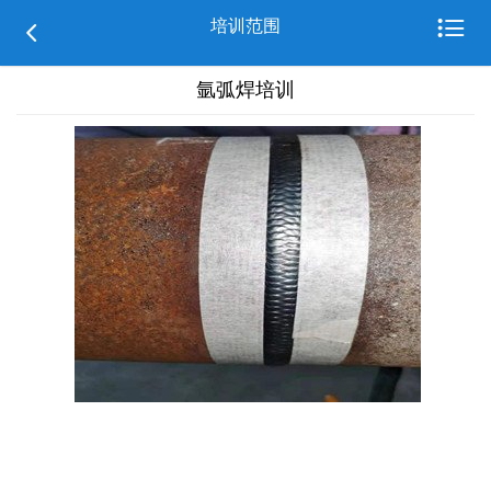

培训范围

氩弧焊培训