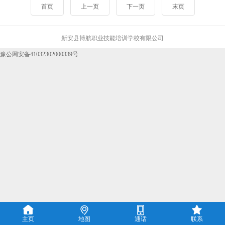
首页
上一页
下一页
末页
新安县博航职业技能培训学校有限公司
豫公网安备41032302000339号




主页
地图
通话
联系