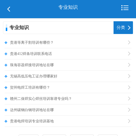

专业知识

专业知识

分类

贵港等离子割培训有哪些？

贵港412焊条培训联系电话

珠海容器焊接培训地址在哪

无锡高低压电工证办理哪家好

贺州电焊工培训有哪些？

赣州二保焊实心焊丝培训靠谱专业吗？

达州碳钢白钢培训地址在哪

贵港电焊培训专业培训基地