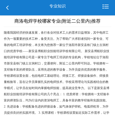

专业知识

商洛电焊学校哪家专业(附近二公里内)推荐
随着我国经济的快速发展，各行各业对技术工人的需求日益增加，其中电焊工
作为一项重要的技术工种，备受关注。为了帮助广大求职者找到一家专业、可
靠的电焊工培训学校，本文将为您推荐一家位于洛阳市新安县铁门镇土古洞村
口的优质学校——新安县博航职业技能培训学校有限公司。 新安县博航职业技
能培训学校有限公司是一家专注于电焊工培训的专业机构，学校地址位于洛阳
市新安县铁门镇土古洞村口，交通便利，附近二公里内即可到达。学校拥有一
支经验丰富的师资队伍，采用先进的教学设备，为学员提供优质的教学服务。
学校课程设置全面，包括电焊工基础理论、焊接工艺、焊接设备操作、焊接质
量检验等，旨在让学员掌握扎实的电焊技术。学校采用理论与实践相结合的教
学模式，让学员在短时间内掌握电焊技能，提高就业竞争力。 以下是新安县博
航职业技能培训学校有限公司的几个亮点： 1. 优质师资：学校拥有一支经验丰
富的师资队伍，均为行业内的资深电焊工，具备丰富的教学经验和实践技能。
2. 先进设备：学校配备先进的焊接设备，如气体保护焊机、电弧焊机等，为学
员提供良好的实践环境。 3. 实用课程：学校课程设置贴近实际工作需求，让学