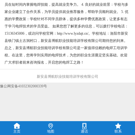
员在短时间内掌握电焊技能，提高就业竞争力。 4. 良好的就业前景：学校与多
家企业建立了合作关系，为学员提供就业推荐服务，帮助学员顺利就业。 5. 优
惠的学费政策：学校针对不同学员群体，提供多种学费优惠政策，让更多有志
于学习电焊技术的学员受益。 如果您想了解更多的信息，可以拨打学校电话：
15136345006，或访问学校官网：http://www.lyzdajt.cn/。学校地址：洛阳市新安
县铁门镇土古洞村口，新安县博航职业技能培训学校有限公司期待您的到来。
总之，新安县博航职业技能培训学校有限公司是一家值得信赖的电焊工培训学
校。在这里，您将学到实用的电焊技术，为您的职业生涯奠定坚实基础。欢迎
广大求职者前来咨询报名，开启您的电焊工之路！
新安县博航职业技能培训学校有限公司
豫公网安备41032302000339号




主页
地图
通话
联系