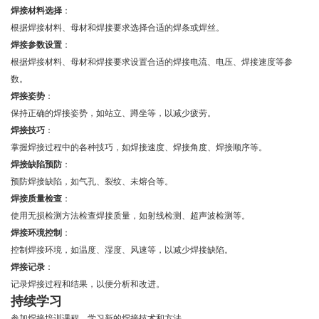
焊接材料选择
：
根据焊接材料、母材和焊接要求选择合适的焊条或焊丝。
焊接参数设置
：
根据焊接材料、母材和焊接要求设置合适的焊接电流、电压、焊接速度等参
数。
焊接姿势
：
保持正确的焊接姿势，如站立、蹲坐等，以减少疲劳。
焊接技巧
：
掌握焊接过程中的各种技巧，如焊接速度、焊接角度、焊接顺序等。
焊接缺陷预防
：
预防焊接缺陷，如气孔、裂纹、未熔合等。
焊接质量检查
：
使用无损检测方法检查焊接质量，如射线检测、超声波检测等。
焊接环境控制
：
控制焊接环境，如温度、湿度、风速等，以减少焊接缺陷。
焊接记录
：
记录焊接过程和结果，以便分析和改进。
持续学习
参加焊接培训课程，学习新的焊接技术和方法。