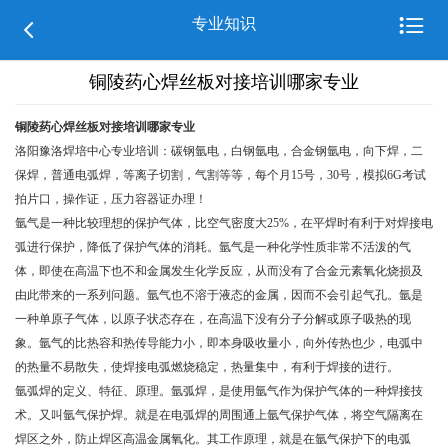

专业知识

铜陵药心焊丝板对接培训哪家专业
铜陵药心焊丝板对接培训哪家专业
洛阳豫洛焊培中心专业培训：碳钢氩电，白钢氩电，合金钢氩电，向下焊，二
保焊，普通电弧焊，等离子切割，气割等等，每个月15号，30号，模拟6G考试
拍片口，操作证，压
力容器证办理！
氩气是一种比较理想的保护气体，比空气密度大25%，在平焊时有利于对焊接电
弧进行保护，降低了保护气体的消耗。氩气是一种化学性质非常不活泼的气
体，即使在高温下也不和金属发生化学反应，从而没有了合金元素氧化烧损及
由此带来的一系列问题。氩气也不溶于液态的金属，因而不会引起气孔。氩是
一种单原子气体，以原子状态存在，在高温下没有分子分解或原子吸热的现
象。氩气的比热容和热传导能力小，即本身吸收量小，向外传热也少，电弧中
的热量不易散失，使焊接电弧燃烧稳定，热量集中，有利于焊接的进行。
氩弧焊的定义、特征、原理。氩弧焊，是使用氩气作为保护
气体的一种焊接技
术。又叫氩气保护焊。就是在电弧焊的周围通上氩气保护气体，将空气隔离在
焊区之外，防止焊区高温金属氧化。其工作原理，就是在氩气保护下的电弧