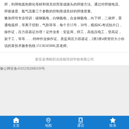
焊，利用电弧热熔化母材和填充丝而形成接头的焊接方法。通过对焊接电流、
焊接速度、氩气流量三个参数的控制形成良好的焊缝质量。
豫洛焊培专业培训：碳钢氩电，白钢氩电，合金钢氩电，向下焊，二保焊，普
通电弧焊，等离子切割，气割等等，每个月15号，30号，模拟6G考试拍片口，
操作证，压力容器证办理！证件业务：安监局，焊工，高低压电工，登高证，
架子工，等等…….特种作业操作证。质监局压力容器证，2类3类4类管径大
小你
说的算技术服务热线:15136345006,苏老师。
新安县博航职业技能培训学校有限公司
豫公网安备41032302000339号




主页
地图
通话
联系