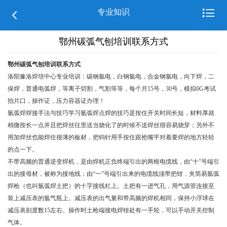

专业知识

鄂州碳弧气刨培训联系方式
鄂州碳弧气刨培训联系方式
洛阳豫洛焊培中心专业培训：碳钢氩电，白钢氩电，合金钢氩电，向下焊，二
保焊，普通电弧焊，等离子切割，气割等等，每个月15号，30号，模拟6G考试
拍片口，操作证，压力容器证办理！
氩弧焊焊接手法与技巧学习氩弧焊点焊
的技巧是按住开关时间长短，材料厚就
稍微按长一点并且把焊丝往里送当烧化了的时候不送焊丝很容易烧穿；另外不
用加焊丝也能焊住很薄的板材，把钨针用手按住跟抢嘴平对着要焊的地方轻轻
的点一下。
不带高频的普通逆变焊机，是由焊机正负终端引出的两根电缆线，由“十”号端引
出的接母材，被称为接地线；由“一”号端引出来的电缆线须带把钳，夹简易氩弧
焊枪（也叫氩弧焊土把）的十字接线杠上。土把有一进气孔，用气源管连接至
装上减压表的氩气瓶上。减压表的出气量和带高频的焊机相同，保持小浮球在
减压表刻度数15左右。操作时土枪端接电焊钳处有一手轮，可以手动开关控制
气体。