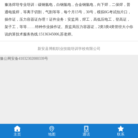
豫洛焊培专业培训：碳钢氩电，白钢氩电，合金钢氩电，向下焊，二保焊，普
通电弧焊，等离子切割，气割等等，每个月15号，30
号，模拟6G考试拍片口，
操作证，压力容器证办理！证件业务：安监局，焊工，高低压电工，登高证，
架子工，等等…….特种作业操作证。质监局压力容器证，2类3类4类管径大小你
说的算技术服务热线:15136345006,苏老师。
新安县博航职业技能培训学校有限公司
豫公网安备41032302000339号




主页
地图
通话
联系